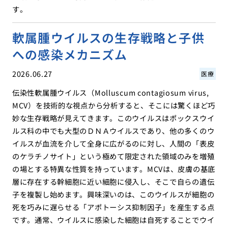
す。
軟属腫ウイルスの生存戦略と子供
への感染メカニズム
2026.06.27
医療
伝染性軟属腫ウイルス（Molluscum contagiosum virus,
MCV）を技術的な視点から分析すると、そこには驚くほど巧
妙な生存戦略が見えてきます。このウイルスはポックスウイ
ルス科の中でも大型のＤＮＡウイルスであり、他の多くのウ
イルスが血流を介して全身に広がるのに対し、人間の「表皮
のケラチノサイト」という極めて限定された領域のみを増殖
の場とする特異な性質を持っています。MCVは、皮膚の基底
層に存在する幹細胞に近い細胞に侵入し、そこで自らの遺伝
子を複製し始めます。興味深いのは、このウイルスが細胞の
死を巧みに遅らせる「アポトーシス抑制因子」を産生する点
です。通常、ウイルスに感染した細胞は自死することでウイ