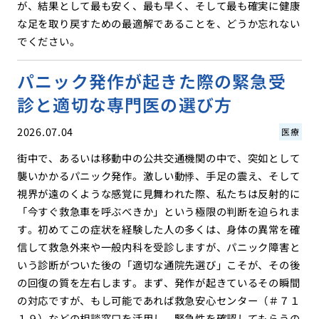
が、結果として最も安く、最も早く、そして最も確実に健康
な足を取り戻すための最適解であることを、どうか忘れない
でください。
パニック発作が起きた際の緊急受
診と適切な専門医の選び方
2026.07.04
医療
街中で、あるいは移動中の公共交通機関の中で、突如として
襲いかかるパニック発作。激しい動悸、手足の震え、そして
視界が遠のくような感覚に見舞われた際、私たちは反射的に
「今すぐ救急車を呼ぶべきか」という極限の判断を迫られま
す。初めてこの症状を経験した人の多くは、身体の異常を確
信して救急外来や一般内科を受診しますが、パニック障害と
いう診断がついた後の「適切な通院先選び」こそが、その後
の回復の質を左右します。まず、発作が起きているその瞬間
の対応ですが、もし可能であれば救急安心センター（＃７１
１９）などの相談窓口を活用し、緊急性を確認してもらうの