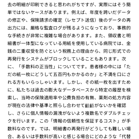
去の明細が印刷できると思われがちですが、実際にはそう簡
単ではないケースがあります。例えば、年度を跨いだデータ
の修正や、保険請求の確定（レセプト送信）後のデータの再
出力には、厳格な監査ログが残るようになっており、事務的
な手続きが非常に複雑な場合があります。また、領収書と明
細書が一体型になっている用紙を使用している病院では、金
銭の二重収受を防ぐという税務上の理由から、同じ形式での
再発行をシステムがブロックしていることもあります。次
に、「手数料の正当性」についてです。患者様の中には「た
だの紙一枚にどうして五百円もかかるのか」と不満を口にさ
れる方もいらっしゃいます。しかし、その紙一枚を出すため
に、私たちは過去の膨大なデータベースから特定の履歴を検
索し、当時の保険適用率や公費負担の有無、薬剤の処方内容
が現在の法律や基準と照らし合わせて齟齬がないかを確認
し、さらに個人情報の漏洩がないよう複数名でダブルチェッ
クを行います。この「情報の信頼性を保証するコスト」が手
数料なのです。では、明細書の再発行がどうしても難しい場
合、あるいは手数料が高いと感じる場合にどのような「代替