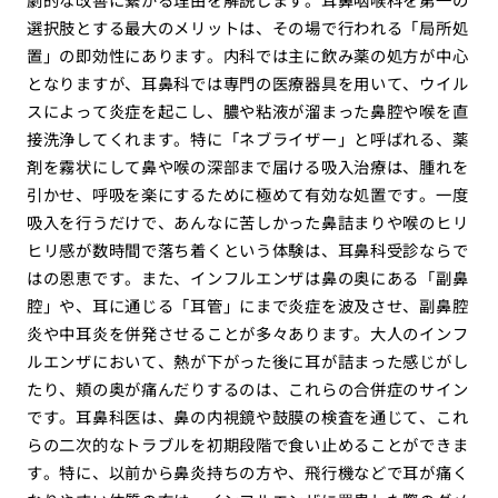
選択肢とする最大のメリットは、その場で行われる「局所処
置」の即効性にあります。内科では主に飲み薬の処方が中心
となりますが、耳鼻科では専門の医療器具を用いて、ウイル
スによって炎症を起こし、膿や粘液が溜まった鼻腔や喉を直
接洗浄してくれます。特に「ネブライザー」と呼ばれる、薬
剤を霧状にして鼻や喉の深部まで届ける吸入治療は、腫れを
引かせ、呼吸を楽にするために極めて有効な処置です。一度
吸入を行うだけで、あんなに苦しかった鼻詰まりや喉のヒリ
ヒリ感が数時間で落ち着くという体験は、耳鼻科受診ならで
はの恩恵です。また、インフルエンザは鼻の奥にある「副鼻
腔」や、耳に通じる「耳管」にまで炎症を波及させ、副鼻腔
炎や中耳炎を併発させることが多々あります。大人のインフ
ルエンザにおいて、熱が下がった後に耳が詰まった感じがし
たり、頬の奥が痛んだりするのは、これらの合併症のサイン
です。耳鼻科医は、鼻の内視鏡や鼓膜の検査を通じて、これ
らの二次的なトラブルを初期段階で食い止めることができま
す。特に、以前から鼻炎持ちの方や、飛行機などで耳が痛く