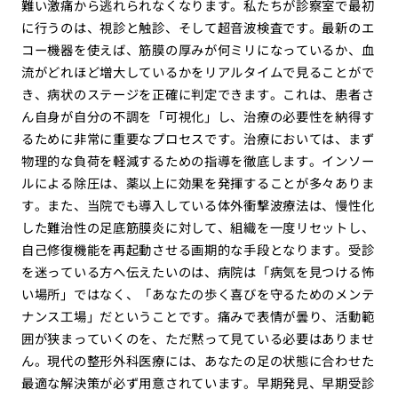
難い激痛から逃れられなくなります。私たちが診察室で最初
に行うのは、視診と触診、そして超音波検査です。最新のエ
コー機器を使えば、筋膜の厚みが何ミリになっているか、血
流がどれほど増大しているかをリアルタイムで見ることがで
き、病状のステージを正確に判定できます。これは、患者さ
ん自身が自分の不調を「可視化」し、治療の必要性を納得す
るために非常に重要なプロセスです。治療においては、まず
物理的な負荷を軽減するための指導を徹底します。インソー
ルによる除圧は、薬以上に効果を発揮することが多々ありま
す。また、当院でも導入している体外衝撃波療法は、慢性化
した難治性の足底筋膜炎に対して、組織を一度リセットし、
自己修復機能を再起動させる画期的な手段となります。受診
を迷っている方へ伝えたいのは、病院は「病気を見つける怖
い場所」ではなく、「あなたの歩く喜びを守るためのメンテ
ナンス工場」だということです。痛みで表情が曇り、活動範
囲が狭まっていくのを、ただ黙って見ている必要はありませ
ん。現代の整形外科医療には、あなたの足の状態に合わせた
最適な解決策が必ず用意されています。早期発見、早期受診