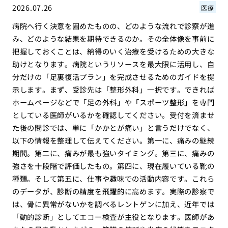
2026.07.26
医療
病院へ行く決意を固めたものの、どのような流れで診察が進
み、どのような結果を期待できるのか。その全体像を事前に
把握しておくことは、納得のいく治療を受けるための大きな
助けとなります。病院というリソースを最大限に活用し、自
分だけの「足裏復活プラン」を完成させるためのガイドを提
示します。まず、受診先は「整形外科」一択です。できれば
ホームページなどで「足の外科」や「スポーツ整形」を専門
としている医師がいるかを確認してください。受付を済ませ
た後の問診では、単に「かかとが痛い」と言うだけでなく、
以下の情報を整理して伝えてください。第一に、痛みの継続
期間。第二に、痛みが最も強いタイミング。第三に、痛みの
強さを十段階で評価したもの。第四に、現在履いている靴の
種類。そして第五に、仕事や趣味での活動内容です。これら
のデータが、診断の精度を飛躍的に高めます。実際の診察で
は、骨に異常がないかを調べるレントゲンに加え、近年では
「動的診断」としてエコー検査が主役となります。医師があ