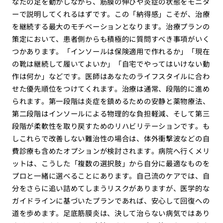
なたの足を動かしながら、筋膜の伸びや炎症の状態をモニタ
ーで説明してくれるはずです。この「納得感」こそが、治療
を継続する最大のモチベーションとなります。治療プランの
策定において、患者側からも積極的に質問すべき事項がいく
つかあります。「インソールは保険適用で作れるか」「現在
の靴は継続して履いてよいか」「自宅でやってはいけない動
作は何か」などです。医師はあなたのライフスタイルに合わ
せた優先順位をつけてくれます。治療は通常、段階的に進め
られます。第一段階は炎症を鎮めるための安静と薬物療法、
第二段階はインソールによる物理的な負担軽減、そして第三
段階が柔軟性を取り戻すためのリハビリテーションです。も
しこれらで改善しない難治性の場合は、体外衝撃波などの自
費診療も含めたオプションが検討されます。病院へ行くメリ
ットは、こうした「複数の選択肢」から自分に最適なものを
プロと一緒に選べることにあります。自己流のケアでは、自
分をさらに追い詰めてしまうリスクがありますが、医学的な
ガイドラインに基づいたプランであれば、安心して回復への
道を歩めます。足底筋膜炎は、決して治らない病気ではあり