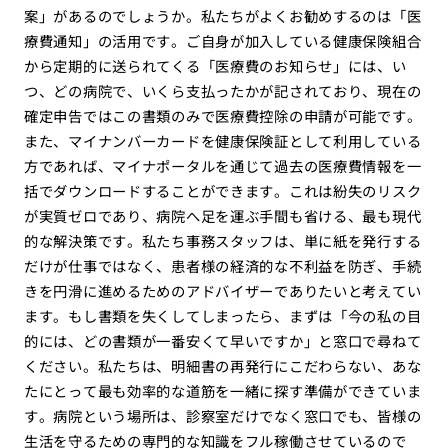
案」があるのでしょうか。私たちがよくお勧めするのは「医
療費通知」の活用です。ご自身が加入している健康保険組合
から定期的に送られてくる「医療費のお知らせ」には、い
つ、どの病院で、いくら支払ったかが記されており、現在の
確定申告ではこの書類のみで医療費控除の申請が可能です。
また、マイナンバーカードを健康保険証として利用している
方であれば、マイナポータルを通じて過去の医療費情報を一
括でダウンロードすることができます。これは紛失のリスク
が実質ゼロであり、病院へ足を運ぶ手間も省ける、最も現代
的な解決策です。私たち事務スタッフは、単に紙を発行する
だけが仕事ではなく、患者様の経済的な不利益を防ぎ、手続
きを円滑に進めるためのアドバイザーでありたいと考えてい
ます。もし書類を失くしてしまったら、まずは「今の私の目
的には、どの書類が一番安くて早いですか」と窓口で尋ねて
ください。私たちは、明細書の再発行にこだわらない、あな
たにとって最も効率的な道筋を一緒に探す準備ができていま
す。病院という場所は、診察室だけでなく窓口でも、皆様の
生活を守るための専門的な知識をフル稼働させているので