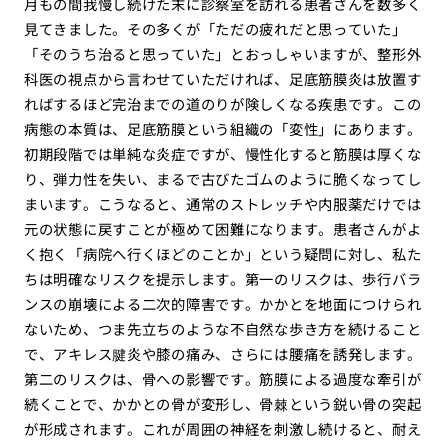
月もの間我慢し続けた末に診察室を訪れる患者さんを数多く
見てきました。その多くが「ただの疲れだと思っていた」
「そのうち治ると思っていた」とおっしゃいますが、整形外
科医の視点から言わせていただければ、足底筋膜炎は放置す
ればするほど完治までの道のりが険しくなる疾患です。この
病態の本質は、足底筋膜という組織の「変性」にあります。
初期段階では単純な炎症ですが、慢性化すると筋膜は厚くな
り、弾力性を失い、まるで古びたゴムのように脆くなってし
まいます。こうなると、通常のストレッチや内服薬だけでは
元の状態に戻すことが極めて困難になります。患者さんがよ
く抱く「病院へ行くほどのことか」という疑問に対し、私た
ちは明確なリスクを提示します。第一のリスクは、歩行バラ
ンスの崩壊による二次的障害です。かかとを地面につけられ
ないため、つま先立ちのような不自然な歩き方を続けること
で、アキレス腱炎や膝の痛み、さらには腰痛を誘発します。
第二のリスクは、骨への影響です。筋膜による過度な牽引が
続くことで、かかとの骨が変形し、骨棘という鋭い骨の突起
が形成されます。これが周囲の神経を刺激し続けると、耐え