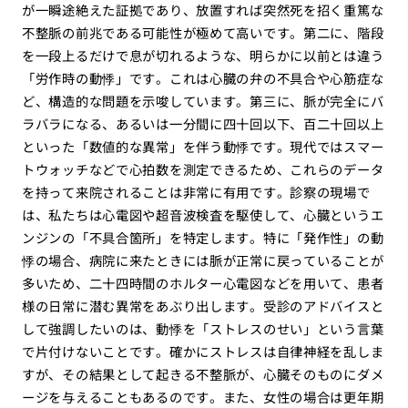
が一瞬途絶えた証拠であり、放置すれば突然死を招く重篤な
不整脈の前兆である可能性が極めて高いです。第二に、階段
を一段上るだけで息が切れるような、明らかに以前とは違う
「労作時の動悸」です。これは心臓の弁の不具合や心筋症な
ど、構造的な問題を示唆しています。第三に、脈が完全にバ
ラバラになる、あるいは一分間に四十回以下、百二十回以上
といった「数値的な異常」を伴う動悸です。現代ではスマー
トウォッチなどで心拍数を測定できるため、これらのデータ
を持って来院されることは非常に有用です。診察の現場で
は、私たちは心電図や超音波検査を駆使して、心臓というエ
ンジンの「不具合箇所」を特定します。特に「発作性」の動
悸の場合、病院に来たときには脈が正常に戻っていることが
多いため、二十四時間のホルター心電図などを用いて、患者
様の日常に潜む異常をあぶり出します。受診のアドバイスと
して強調したいのは、動悸を「ストレスのせい」という言葉
で片付けないことです。確かにストレスは自律神経を乱しま
すが、その結果として起きる不整脈が、心臓そのものにダメ
ージを与えることもあるのです。また、女性の場合は更年期