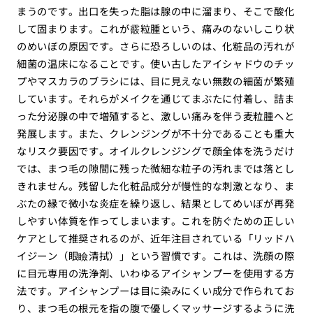
まうのです。出口を失った脂は腺の中に溜まり、そこで酸化
して固まります。これが霰粒腫という、痛みのないしこり状
のめいぼの原因です。さらに恐ろしいのは、化粧品の汚れが
細菌の温床になることです。使い古したアイシャドウのチッ
プやマスカラのブラシには、目に見えない無数の細菌が繁殖
しています。それらがメイクを通じてまぶたに付着し、詰ま
った分泌腺の中で増殖すると、激しい痛みを伴う麦粒腫へと
発展します。また、クレンジングが不十分であることも重大
なリスク要因です。オイルクレンジングで顔全体を洗うだけ
では、まつ毛の隙間に残った微細な粒子の汚れまでは落とし
きれません。残留した化粧品成分が慢性的な刺激となり、ま
ぶたの縁で微小な炎症を繰り返し、結果としてめいぼが再発
しやすい体質を作ってしまいます。これを防ぐための正しい
ケアとして推奨されるのが、近年注目されている「リッドハ
イジーン（眼瞼清拭）」という習慣です。これは、洗顔の際
に目元専用の洗浄剤、いわゆるアイシャンプーを使用する方
法です。アイシャンプーは目に染みにくい成分で作られてお
り、まつ毛の根元を指の腹で優しくマッサージするように洗