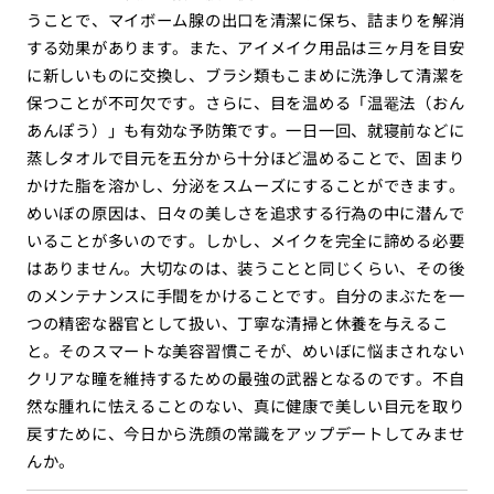
うことで、マイボーム腺の出口を清潔に保ち、詰まりを解消
する効果があります。また、アイメイク用品は三ヶ月を目安
に新しいものに交換し、ブラシ類もこまめに洗浄して清潔を
保つことが不可欠です。さらに、目を温める「温罨法（おん
あんぽう）」も有効な予防策です。一日一回、就寝前などに
蒸しタオルで目元を五分から十分ほど温めることで、固まり
かけた脂を溶かし、分泌をスムーズにすることができます。
めいぼの原因は、日々の美しさを追求する行為の中に潜んで
いることが多いのです。しかし、メイクを完全に諦める必要
はありません。大切なのは、装うことと同じくらい、その後
のメンテナンスに手間をかけることです。自分のまぶたを一
つの精密な器官として扱い、丁寧な清掃と休養を与えるこ
と。そのスマートな美容習慣こそが、めいぼに悩まされない
クリアな瞳を維持するための最強の武器となるのです。不自
然な腫れに怯えることのない、真に健康で美しい目元を取り
戻すために、今日から洗顔の常識をアップデートしてみませ
んか。