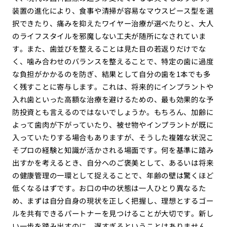
装置の進化により、食事や清掃が容易なマウスピース型を選
択できたり、痛みを抑えたワイヤー治療が選べたりと、大人
のライフスタイルを邪魔しない工夫が随所になされていま
す。また、歯並びを整えることは見た目の若返りだけでな
く、噛み合わせのバランスを整えることで、特定の歯に過度
な負担がかかるのを防ぎ、結果として自分の歯を1本でも多
く残すことに寄与します。これは、将来的にインプラントや
入れ歯といった高額な治療を避けるための、最も効果的な予
防投資とも言えるのではないでしょうか。もちろん、加齢に
よって歯肉が下がっていたり、被せ物やインプラントが既に
入っていたりする場合もありますが、そうした複雑な状況こ
そプロの経験と知識が活かされる場面です。何を基準に踏み
出すかを考えるとき、自分へのご褒美として、あるいは将来
の健康管理の一環として捉えることで、年齢の壁は驚くほど
低くなるはずです。お口の中の状態は一人ひとり異なるた
め、まずは自分自身の現状を正しく把握し、理想とするゴー
ルを共有できるパートナーを見つけることが大切です。新し
い一歩を踏み出すのに、遅すぎるということはありません。