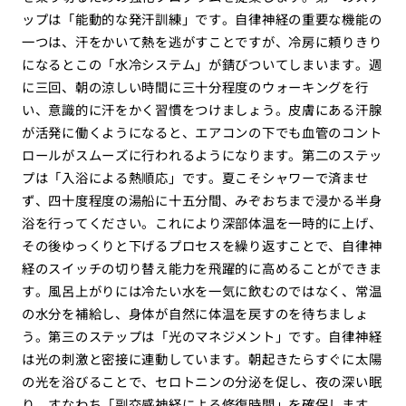
ップは「能動的な発汗訓練」です。自律神経の重要な機能の
一つは、汗をかいて熱を逃がすことですが、冷房に頼りきり
になるとこの「水冷システム」が錆びついてしまいます。週
に三回、朝の涼しい時間に三十分程度のウォーキングを行
い、意識的に汗をかく習慣をつけましょう。皮膚にある汗腺
が活発に働くようになると、エアコンの下でも血管のコント
ロールがスムーズに行われるようになります。第二のステッ
プは「入浴による熱順応」です。夏こそシャワーで済ませ
ず、四十度程度の湯船に十五分間、みぞおちまで浸かる半身
浴を行ってください。これにより深部体温を一時的に上げ、
その後ゆっくりと下げるプロセスを繰り返すことで、自律神
経のスイッチの切り替え能力を飛躍的に高めることができま
す。風呂上がりには冷たい水を一気に飲むのではなく、常温
の水分を補給し、身体が自然に体温を戻すのを待ちましょ
う。第三のステップは「光のマネジメント」です。自律神経
は光の刺激と密接に連動しています。朝起きたらすぐに太陽
の光を浴びることで、セロトニンの分泌を促し、夜の深い眠
り、すなわち「副交感神経による修復時間」を確保します。