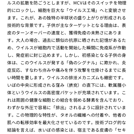
ルスの拡散を防ごうとしますが、MCVはそのスイッチを物理
的にロックし、細胞を巨大な「ウイルス工場」へと変貌させ
ます。これが、あの独特の半球状の盛り上がりが形成される
技術的な背景です。子供が主なターゲットとなる理由は、表
皮のターンオーバーの速度と、獲得免疫の未熟さにありま
す。大人の場合、過去に類似の抗原に晒された記憶があるた
め、ウイルスが細胞内で活動を開始した瞬間に免疫系が作動
し、発症前に封じ込めます。しかし、初感染となる子供の身
体は、このウイルスが発する「偽のシグナル」に欺かれ、炎
症反応、すなわち痒みや痛みを伴う攻撃を仕掛けるまでに長
い時間を要します。ウイルスの排泄メカニズムも緻密です。
いぼの中央に形成される窪み（臍窩）の直下には、軟属腫小
体というウイルスの高密度パケットが充填されています。こ
れは周囲の健康な細胞との結合を弱める酵素を含んでおり、
わずかな外圧で容易に「排出」されるように設計されていま
す。この物理的な特性が、タオルの繊維への付着や、他者の
肌への転移効率を最大化させているのです。技術ブログ的な
結論を言えば、水いぼの感染とは、宿主である皮膚の「セキ