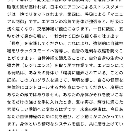
睡眠の質が高ければ、日中のエアコンによるストレスダメー
ジは一晩でリセットされます。第四に、呼吸による「マニュ
アル制御」です。エアコンの冷気で身体が強張ると、呼吸は
浅く速くなり、交感神経が優位になります。一日に数回、五
秒かけて鼻から吸い、十秒かけて口から細く長く吐き出す
「長息」を実践してください。これにより、強制的に自律神
経をリラックスモードへ誘導し、血管の過剰な収縮を防ぐこ
とができます。自律神経を鍛えることは、自分自身の生命の
弾力性（レジリエンス）を取り戻す作業です。エアコンによ
る発熱は、あなたの身体が「環境に翻弄されている」ことの
証拠。このプログラムを通じて、環境を御し、自らの健康を
主体的にコントロールする力を身につけてください。冷房は
あなたの敵ではありません。あなたの身体がそれを使いこな
せるだけの強さを手に入れたとき、夏は再び、輝きに満ちた
素晴らしい季節へと変わるはずです。未来の健康は、今日あ
なたが自律神経のために何を選び、どう動くかにかかってい
ます。身体という精巧なシステムを信じ、共に磨き上げてい
きましょう。