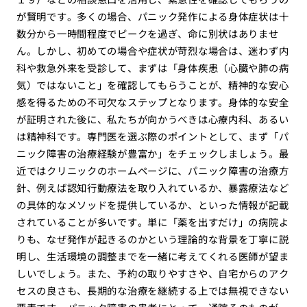
が賢明です。多くの場合、パニック発作による身体症状は十
数分から一時間程度でピークを過ぎ、命に別状はありませ
ん。しかし、初めての場合や症状が苛烈な場合は、迷わず内
科や救急外来を受診して、まずは「身体疾患（心臓や肺の病
気）ではないこと」を確認してもらうことが、精神的な安心
感を得るための不可欠なステップとなります。身体的な安全
が証明された後に、私たちが向かうべきは心療内科、あるい
は精神科です。専門医を選ぶ際のポイントとして、まず「パ
ニック障害の治療経験が豊富か」をチェックしましょう。最
近ではクリニックのホームページに、パニック障害の治療方
針、例えば認知行動療法を取り入れているか、暴露療法など
の具体的なメソッドを提供しているか、といった情報が記載
されていることが多いです。単に「薬を出すだけ」の病院よ
りも、なぜ発作が起きるのかという理論的な背景を丁寧に説
明し、生活環境の調整までを一緒に考えてくれる医師が望ま
しいでしょう。また、予約の取りやすさや、自宅からのアク
セスの良さも、長期的な治療を継続する上では無視できない