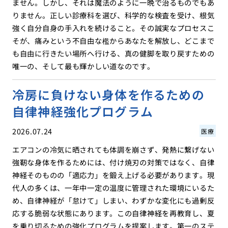
ません。しかし、それは魔法のように一晩で治るものでもあ
りません。正しい診療科を選び、科学的な検査を受け、根気
強く自分自身の手入れを続けること。その誠実なプロセスこ
そが、痛みという不自由な檻からあなたを解放し、どこまで
も自由に行きたい場所へ行ける、真の健脚を取り戻すための
唯一の、そして最も輝かしい道なのです。
冷房に負けない身体を作るための
自律神経強化プログラム
2026.07.24
医療
エアコンの冷気に晒されても体調を崩さず、発熱に繋げない
強靭な身体を作るためには、付け焼刃の対策ではなく、自律
神経そのものの「適応力」を鍛え上げる必要があります。現
代人の多くは、一年中一定の温度に管理された環境にいるた
め、自律神経が「怠けて」しまい、わずかな変化にも過剰反
応する脆弱な状態にあります。この自律神経を再教育し、夏
を乗り切るための強化プログラムを提案します。第一のステ