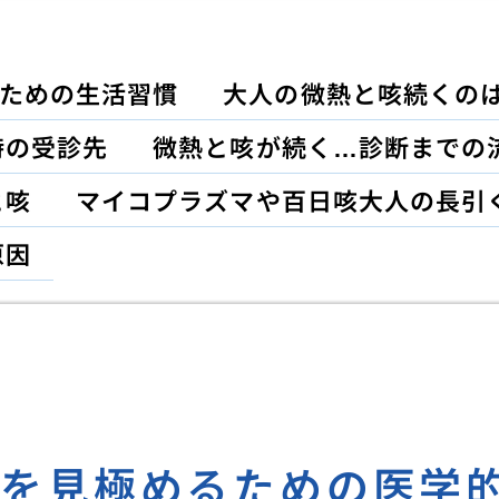
ための生活習慣
大人の微熱と咳続くの
時の受診先
微熱と咳が続く…診断までの
と咳
マイコプラズマや百日咳大人の長引
原因
状を見極めるための医学