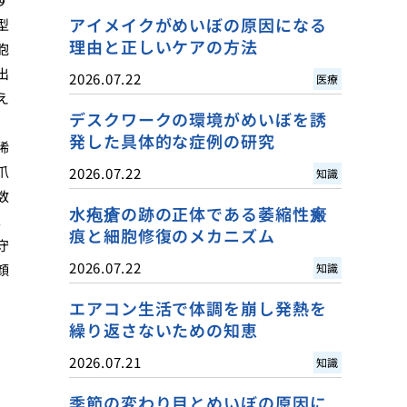
アイメイクがめいぼの原因になる
型
理由と正しいケアの方法
胞
出
2026.07.22
医療
え
デスクワークの環境がめいぼを誘
、
発した具体的な症例の研究
稀
爪
2026.07.22
知識
数
水疱瘡の跡の正体である萎縮性瘢
。
痕と細胞修復のメカニズム
守
2026.07.22
顔
知識
エアコン生活で体調を崩し発熱を
繰り返さないための知恵
2026.07.21
知識
季節の変わり目とめいぼの原因に