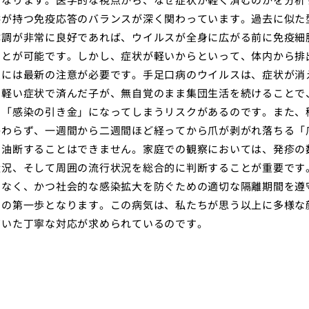
供が持つ免疫応答のバランスが深く関わっています。過去に似た
体調が非常に良好であれば、ウイルスが全身に広がる前に免疫細
ことが可能です。しかし、症状が軽いからといって、体内から排
点には最新の注意が必要です。手足口病のウイルスは、症状が消
。軽い症状で済んだ子が、無自覚のまま集団生活を続けることで
す「感染の引き金」になってしまうリスクがあるのです。また、
かわらず、一週間から二週間ほど経ってから爪が剥がれ落ちる「
に油断することはできません。家庭での観察においては、発疹の
状況、そして周囲の流行状況を総合的に判断することが重要です
となく、かつ社会的な感染拡大を防ぐための適切な隔離期間を遵
めの第一歩となります。この病気は、私たちが思う以上に多様な
づいた丁寧な対応が求められているのです。