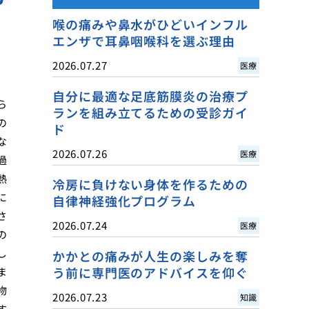
喉の痛みや鼻水がひどいインフル
エンザで耳鼻咽喉科を選ぶ理由
2026.07.27
医療
自分に最適な足底筋膜炎の治療プ
ら
ランを組み立てるための受診ガイ
の
ド
な
2026.07.26
医療
過
熱
冷房に負けない身体を作るための
に
自律神経強化プログラム
さ
2026.07.24
医療
の
し
かかとの痛みが人生の楽しみを奪
う前に専門医のアドバイスを仰ぐ
ま
物
2026.07.23
知識
す