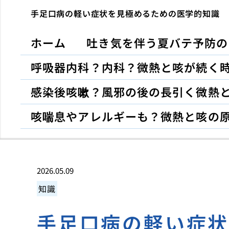
手足口病の軽い症状を見極めるための医学的知識
ホーム
吐き気を伴う夏バテ予防の
呼吸器内科？内科？微熱と咳が続く
感染後咳嗽？風邪の後の長引く微熱
咳喘息やアレルギーも？微熱と咳の
2026.05.09
知識
手足口病の軽い症