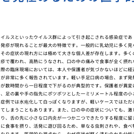
ウイルスといったウイルス群によって引き起こされる感染症であ
の発疹が現れることが最大の特徴です。一般的に乳幼児に多く見
はその症状の現れ方には極めて大きな個人差が存在します。多く
発疹で覆われ、高熱にうなされ、口の中の痛みで食事が全く摂れ
実際の臨床現場においては、本人や保護者が気づかないほどに経
スが非常に多く報告されています。軽い手足口病の場合、まず発
熱が数時間から一日程度で下がるのが典型的です。保護者が異変
に、足の裏や手の指先にポツポツとした一ミリメートル程度の小
な症例では水疱化して白っぽくなりますが、軽いケースではただ
えてしまうこともあります。また、口の中の症状についても、激
たり、舌の先に小さな口内炎が一つか二つできたりする程度に留
りに食事を摂り、活発に遊び回るため、単なる虫刺されや、食べ
となります。医学的な視点から、なぜ症状が軽く済むのかを分析