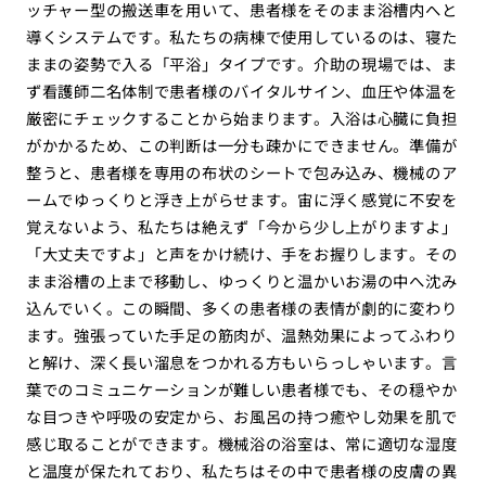
ッチャー型の搬送車を用いて、患者様をそのまま浴槽内へと
導くシステムです。私たちの病棟で使用しているのは、寝た
ままの姿勢で入る「平浴」タイプです。介助の現場では、ま
ず看護師二名体制で患者様のバイタルサイン、血圧や体温を
厳密にチェックすることから始まります。入浴は心臓に負担
がかかるため、この判断は一分も疎かにできません。準備が
整うと、患者様を専用の布状のシートで包み込み、機械のア
ームでゆっくりと浮き上がらせます。宙に浮く感覚に不安を
覚えないよう、私たちは絶えず「今から少し上がりますよ」
「大丈夫ですよ」と声をかけ続け、手をお握りします。その
まま浴槽の上まで移動し、ゆっくりと温かいお湯の中へ沈み
込んでいく。この瞬間、多くの患者様の表情が劇的に変わり
ます。強張っていた手足の筋肉が、温熱効果によってふわり
と解け、深く長い溜息をつかれる方もいらっしゃいます。言
葉でのコミュニケーションが難しい患者様でも、その穏やか
な目つきや呼吸の安定から、お風呂の持つ癒やし効果を肌で
感じ取ることができます。機械浴の浴室は、常に適切な湿度
と温度が保たれており、私たちはその中で患者様の皮膚の異