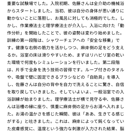
重要な試験場でした。入院初期、佐藤さんは全介助の機械浴
からスタートしました。当初、彼は自分の身体が思い通りに
動かないことに落胆し、お風呂に対しても消極的でした。し
かし、作業療法士と理学療法士が介入し、入浴に向けた「動
作分析」を開始したことで、彼の姿勢は変わり始めました。
訓練の第一段階は、シャワーチェアへの「安全な移乗」で
す。健康な右側の筋力を活かしつつ、麻痺側の足をどう支え
るか。浴室の床は滑りやすいため、まずはリハビリ室の乾い
た環境で何度もシミュレーションを行いました。第二段階
は、片手で全身を洗う技術の習得です。ループ付きのタオル
や、吸盤で壁に固定できるブラシなどの「自助具」を導入
し、佐藤さんは自分の背中を自力で洗えることに驚き、自信
を取り戻していきました。そしていよいよ、一般浴室での入
浴訓練が始まりました。理学療法士が横で見守る中、佐藤さ
んは浴槽の縁に座り、慎重に麻痺側の足からお湯へ入れまし
た。お湯の温かさを感じた瞬間、彼は「ああ、生きてる感じ
がする」と呟きました。これは、麻痺によって鈍くなってい
た皮膚感覚に、温度という強力な刺激が入力された結果、脳