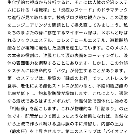
生化学的な視点から分析すると、そこには人体の分泌システ
ムにおける「相転移」と「炎症カスケード」のドラマチック
な進行が見て取れます。技術ブログ的な観点から、この現象
をエンジニアリングの問題として捉え直してみましょう。私
たちのまぶたの縁に存在するマイボーム腺は、メボムと呼ば
れるワックスエステル、コレステロールエステル、遊離脂肪
酸などが複雑に混合した脂質を産生しています。このメボム
の本来の役割は、油膜として涙の表面をコーティングし、液
体の表面張力を調整することにあります。しかし、この分泌
システムには致命的な「バグ」が発生することがあります。
第一のステップは、脂質の「融点の上昇」です。ストレスや
食事、老化による酸化ストレスが加わると、不飽和脂肪酸の
比率が低下し、飽和脂肪酸が増加します。これにより、通常
なら液状であるはずのメボムが、体温付近で固体化し始める
「相転移」を起こします。これが物理的な「目詰まり」の正
体です。配管がロウで固まったような状態になれば、当然な
がら上流で作られ続ける脂は腺の中に滞留し、内部の圧力
（静水圧）を上昇させます。第二のステップは「バイオフィ