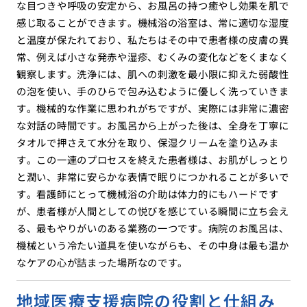
な目つきや呼吸の安定から、お風呂の持つ癒やし効果を肌で
感じ取ることができます。機械浴の浴室は、常に適切な湿度
と温度が保たれており、私たちはその中で患者様の皮膚の異
常、例えば小さな発赤や湿疹、むくみの変化などをくまなく
観察します。洗浄には、肌への刺激を最小限に抑えた弱酸性
の泡を使い、手のひらで包み込むように優しく洗っていきま
す。機械的な作業に思われがちですが、実際には非常に濃密
な対話の時間です。お風呂から上がった後は、全身を丁寧に
タオルで押さえて水分を取り、保湿クリームを塗り込みま
す。この一連のプロセスを終えた患者様は、お肌がしっとり
と潤い、非常に安らかな表情で眠りにつかれることが多いで
す。看護師にとって機械浴の介助は体力的にもハードです
が、患者様が人間としての悦びを感じている瞬間に立ち会え
る、最もやりがいのある業務の一つです。病院のお風呂は、
機械という冷たい道具を使いながらも、その中身は最も温か
なケアの心が詰まった場所なのです。
地域医療支援病院の役割と仕組み