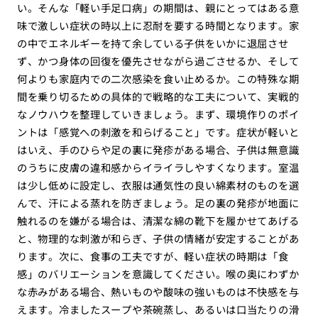
い。そんな「軽い手足口病」の期間は、親にとってはある意
味で激しい症状の時以上に忍耐を要する時間となります。家
の中でエネルギーを持て余している子供をいかに退屈させ
ず、かつ身体の回復を優先させながら過ごさせるか、そして
何よりも家庭内での二次感染を食い止めるか。この特殊な期
間を乗り切るための具体的で戦略的な工夫について、実戦的
なノウハウを整理していきましょう。まず、環境作りのポイ
ントは「感覚への刺激を和らげること」です。症状が軽いと
はいえ、手のひらや足の裏に発疹がある場合、子供は無意識
のうちに皮膚の違和感からイライラしやすくなります。室温
は少し低めに設定し、衣服は通気性の良い綿素材のものを選
んで、汗による蒸れを防ぎましょう。足の裏の発疹が地面に
触れるのを嫌がる場合は、清潔な綿の靴下を履かせてあげる
と、物理的な刺激が和らぎ、子供の情緒が安定することがあ
ります。次に、食事の工夫ですが、軽い症状の時期は「食
感」のバリエーションを意識してください。喉の奥にわずか
な赤みがある場合、熱いものや酸味の強いものは不快感を与
えます。冷ましたスープや茶碗蒸し、あるいは口当たりの滑