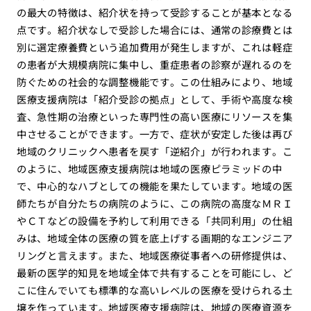
の最大の特徴は、紹介状を持って受診することが基本となる
点です。紹介状なしで受診した場合には、通常の診療費とは
別に選定療養費という追加費用が発生しますが、これは軽症
の患者が大規模病院に集中し、重症患者の診察が遅れるのを
防ぐための社会的な調整機能です。この仕組みにより、地域
医療支援病院は「紹介受診の拠点」として、手術や高度な検
査、急性期の治療といった専門性の高い医療にリソースを集
中させることができます。一方で、症状が安定した後は再び
地域のクリニックへ患者を戻す「逆紹介」が行われます。こ
のように、地域医療支援病院は地域の医療ピラミッドの中
で、中心的なハブとしての機能を果たしています。地域の医
師たちが自分たちの病院のように、この病院の高度なＭＲＩ
やＣＴなどの設備を予約して利用できる「共同利用」の仕組
みは、地域全体の医療の質を底上げする画期的なエンジニア
リングと言えます。また、地域医療従事者への研修提供は、
最新の医学的知見を地域全体で共有することを可能にし、ど
こに住んでいても標準的な高いレベルの医療を受けられる土
壌を作っています。地域医療支援病院は、地域の医療資源を