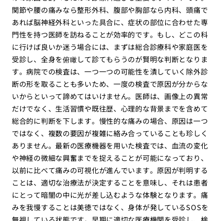
関節や腰の痛みなら整形外科、腹部や胸部なら内科、頭痛で
あれば脳神経外科といった具合に、症状の部位に合わせた専
門性を持つ医師を訪ねることが効率的です。もし、どこの科
に行けば良いか迷う場合には、まずは総合診療科や家庭医を
受診し、全身を俯瞰して診てもらうのが賢明な判断となりま
す。病院での検査は、一つ一つの可能性を潰していく除外診
断の形を取ることも多いため、一度の検査で原因が分からな
いからといって諦めてはいけません。医師は、画像上の異常
だけでなく、生活習慣や既往歴、心理的な背景までを含めて
総合的に判断を下します。慢性的な痛みの場合、原因は一つ
ではなく、複数の要因が複雑に絡み合っていることも珍しく
ありません。最新の医療機器を用いた検査では、血流の変化
や神経の微細な興奮までを捉えることが可能になっており、
以前に比べて痛みの可視化が進んでいます。原因が判明する
ことは、適切な治療法が決定することを意味し、それは患者
にとって暗闇の中に光が差し込むような体験となります。痛
みを我慢することは美徳ではなく、身体が発しているSOSを
無視している状態です。早期に適切な医療機関を受診し、検