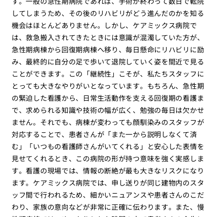
す。一般の急性期病院であれば、手術が終わって数日で転院
してしまうため、その後のリハビリがどう進んだのかを知る
機会はほとんどありません。しかし、ケアミックス病院で
は、救急搬入されてきたときには意識が混濁していた方が、
急性期病棟から回復期病棟へ移り、毎日懸命にリハビリに励
み、最終的に自分の足で歩いて退院していく姿を間近で見る
ことができます。この「継続性」こそが、私たちスタッフに
とっても大きなやりがいとなっています。もちろん、急性期
の緊迫した看護から、日常生活動作を支える回復期の看護ま
で、求められる知識や技術の幅が広く、勉強の毎日は欠かせ
ません。それでも、病棟が変わっても顔馴染みのスタッフが
対応することで、患者さんが「また一から説明しなくて済
む」「いつもの看護師さんがいてくれる」と安心した表情を
見せてくれるとき、この病院の形が持つ意味を強く実感しま
す。看護の現場では、情報の断絶が最も大きなリスクになり
ます。ケアミックス病院では、申し送りが同じ建物内のスタ
ッフ間で行われるため、細かいニュアンスや患者さんのこだ
わり、家族の意向などが非常に正確に伝わります。また、慢