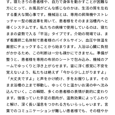
す。寝たきりの患者様や、自力で身体を動かすことが困難な
方にとって、お風呂がどんな感じなのかは、生活の質を左右
する重大な関心事です。機械浴とは、専用の昇降機やストレ
ッチャー型の搬送車を用いて、患者様をそのまま浴槽内へと
導くシステムです。私たちの病棟で使用しているのは、寝た
ままの姿勢で入る「平浴」タイプです。介助の現場では、ま
ず看護師二名体制で患者様のバイタルサイン、血圧や体温を
厳密にチェックすることから始まります。入浴は心臓に負担
がかかるため、この判断は一分も疎かにできません。準備が
整うと、患者様を専用の布状のシートで包み込み、機械のア
ームでゆっくりと浮き上がらせます。宙に浮く感覚に不安を
覚えないよう、私たちは絶えず「今から少し上がりますよ」
「大丈夫ですよ」と声をかけ続け、手をお握りします。その
まま浴槽の上まで移動し、ゆっくりと温かいお湯の中へ沈み
込んでいく。この瞬間、多くの患者様の表情が劇的に変わり
ます。強張っていた手足の筋肉が、温熱効果によってふわり
と解け、深く長い溜息をつかれる方もいらっしゃいます。言
葉でのコミュニケーションが難しい患者様でも、その穏やか