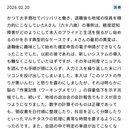
2026.02.20
医療
かつて大手商社でバリバリと働き、退職後も地域の役員を精
力的にこなしていたAさん（六十八歳）の事例は、軽度認知
障害がどのようにして本人のプライドと生活を揺るがし始め
るのかを示す典型的なケースです。Aさんの最初の異変は、
退職後に趣味として始めた確定申告の電子申請ができなくな
ったことでした。以前の彼であれば、新しいシステムの導入
も難なくこなしていたはずですが、その年は何度マニュアル
を読んでも手順が頭に入らず、入力ミスを繰り返した末にパ
ソコンを投げ出してしまいました。本人は「このソフトの作
りが悪いんだ」と怒りを露わにしましたが、それは明らかに
脳の「作業記憶（ワーキングメモリ）」の容量低下を示す兆
候でした。続いて、地域の自治会の会計報告でもミスが目立
つようになりました。数字の計算そのものは正確であって
も、領収書を日付順に整理したり、科目を正しく分類したり
といったマルチタスクの処理に異常な時間を要するようにな
ったのです。また、会話の中で特定の単語が出てこなくな