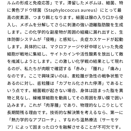
ルムの形成と免疫応答」です。滞留したメボムは、細菌、特
に黄色ブドウ球菌（Staphylococcus aureus）にとって最
高の炭素源、つまり餌となります。細菌は腺の入り口から侵
入し、メボムを分解してさらに刺激の強い遊離脂肪酸を生成
します。この化学的な副産物が周囲の組織に漏れ出すと、生
体防御システムが「侵略」と感知し、炎症カスケードが起動
します。具体的には、マクロファージや好中球といった免疫
細胞が戦地に集結し、サイトカインや活性酸素を放出して敵
を殲滅しようとします。この激しい化学戦の結果として現れ
るのが、私たちが肉眼で確認する「赤み」「腫れ」「痛み」
なのです。ここで興味深いのは、麦粒腫が急性の戦争状態で
あるのに対し、霰粒腫は「カプセル化された停滞」であると
いう点です。細菌戦が起きない場合、身体は詰まった脂を異
物と見なし、線維芽細胞を動員してその周囲を厚い膜で囲い
込みます。これが「肉芽腫」であり、物理的なしこりとして
長期間残る理由です。技術的な解決策を考えるなら、第一に
「熱力学的なアプローチ」、すなわち温熱療法（サーモケ
ア）によって固まったロウを融解させることが不可欠です。