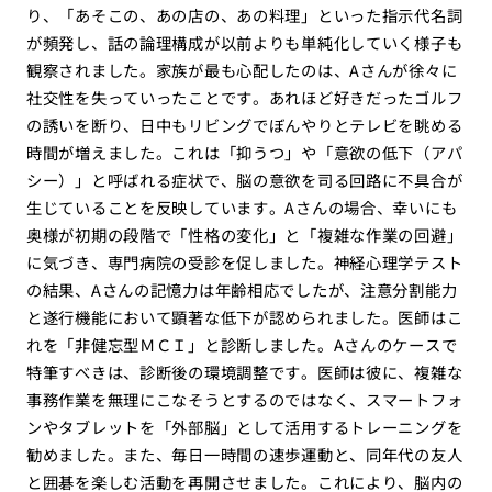
り、「あそこの、あの店の、あの料理」といった指示代名詞
が頻発し、話の論理構成が以前よりも単純化していく様子も
観察されました。家族が最も心配したのは、Aさんが徐々に
社交性を失っていったことです。あれほど好きだったゴルフ
の誘いを断り、日中もリビングでぼんやりとテレビを眺める
時間が増えました。これは「抑うつ」や「意欲の低下（アパ
シー）」と呼ばれる症状で、脳の意欲を司る回路に不具合が
生じていることを反映しています。Aさんの場合、幸いにも
奥様が初期の段階で「性格の変化」と「複雑な作業の回避」
に気づき、専門病院の受診を促しました。神経心理学テスト
の結果、Aさんの記憶力は年齢相応でしたが、注意分割能力
と遂行機能において顕著な低下が認められました。医師はこ
れを「非健忘型ＭＣＩ」と診断しました。Aさんのケースで
特筆すべきは、診断後の環境調整です。医師は彼に、複雑な
事務作業を無理にこなそうとするのではなく、スマートフォ
ンやタブレットを「外部脳」として活用するトレーニングを
勧めました。また、毎日一時間の速歩運動と、同年代の友人
と囲碁を楽しむ活動を再開させました。これにより、脳内の