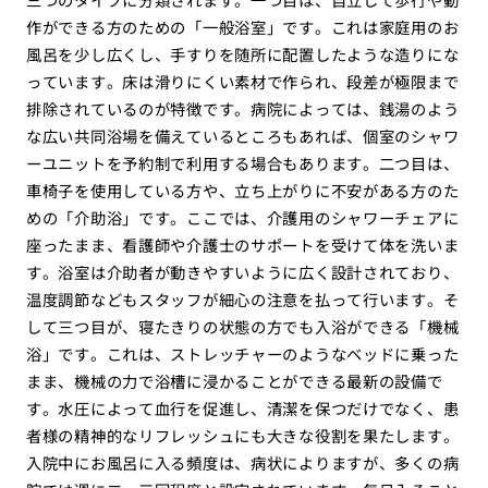
作ができる方のための「一般浴室」です。これは家庭用のお
風呂を少し広くし、手すりを随所に配置したような造りにな
っています。床は滑りにくい素材で作られ、段差が極限まで
排除されているのが特徴です。病院によっては、銭湯のよう
な広い共同浴場を備えているところもあれば、個室のシャワ
ーユニットを予約制で利用する場合もあります。二つ目は、
車椅子を使用している方や、立ち上がりに不安がある方のた
めの「介助浴」です。ここでは、介護用のシャワーチェアに
座ったまま、看護師や介護士のサポートを受けて体を洗いま
す。浴室は介助者が動きやすいように広く設計されており、
温度調節などもスタッフが細心の注意を払って行います。そ
して三つ目が、寝たきりの状態の方でも入浴ができる「機械
浴」です。これは、ストレッチャーのようなベッドに乗った
まま、機械の力で浴槽に浸かることができる最新の設備で
す。水圧によって血行を促進し、清潔を保つだけでなく、患
者様の精神的なリフレッシュにも大きな役割を果たします。
入院中にお風呂に入る頻度は、病状によりますが、多くの病