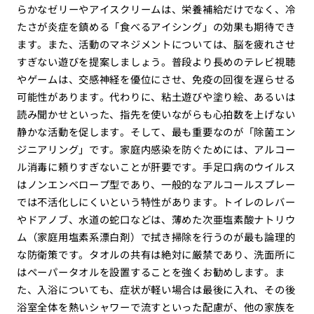
らかなゼリーやアイスクリームは、栄養補給だけでなく、冷
たさが炎症を鎮める「食べるアイシング」の効果も期待でき
ます。また、活動のマネジメントについては、脳を疲れさせ
すぎない遊びを提案しましょう。普段より長めのテレビ視聴
やゲームは、交感神経を優位にさせ、免疫の回復を遅らせる
可能性があります。代わりに、粘土遊びや塗り絵、あるいは
読み聞かせといった、指先を使いながらも心拍数を上げない
静かな活動を促します。そして、最も重要なのが「除菌エン
ジニアリング」です。家庭内感染を防ぐためには、アルコー
ル消毒に頼りすぎないことが肝要です。手足口病のウイルス
はノンエンベロープ型であり、一般的なアルコールスプレー
では不活化しにくいという特性があります。トイレのレバー
やドアノブ、水道の蛇口などは、薄めた次亜塩素酸ナトリウ
ム（家庭用塩素系漂白剤）で拭き掃除を行うのが最も論理的
な防衛策です。タオルの共有は絶対に厳禁であり、洗面所に
はペーパータオルを設置することを強くお勧めします。ま
た、入浴についても、症状が軽い場合は最後に入れ、その後
浴室全体を熱いシャワーで流すといった配慮が、他の家族を