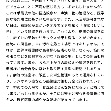
院では週に二、三回程度と設定されています。毎日入ること
ができないことに不満を感じる方もいるかもしれませんが、
これは手術後の傷の経過観察や、点滴、管の管理など、医学
的な優先順位に基づいた判断です。また、入浴が許可されな
い日は、看護師が温かいタオルで全身を拭く「清拭（せいし
き）」という処置を行います。これにより、皮膚の清潔を保
ち、床ずれの予防やリラックス効果を得ることができます。
病院のお風呂は、単に汚れを落とす場所ではありません。そ
れは、医師や看護師が患者様の皮膚の状態、むくみ、筋肉の
強張りなどを観察する大切な「診察の場」としての側面も持
っています。また、お風呂上がりの着替えや整容を通じて、
患者様が自分自身の尊厳を取り戻す貴重な時間でもありま
す。病院の浴室は、徹底した衛生管理のもとで運用されてお
り、レジオネラ症などの感染症対策も万全に行われていま
す。初めての入院で「お風呂はどんな感じだろう」と構えて
しまうかもしれませんが、そこには安全と安心を最優先に考
えた、現代医療の細やかな配慮が詰まっています。