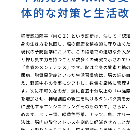
体的な対策と生活
軽度認知障害（ＭＣＩ）という診断は、決して「認
身の生き方を見直し、脳の健康を積極的に守り抜く
現代の予防医学において、この段階での適切な介入
と押し戻す力を持つことが数多くの研究で示されて
「血管のメンテナンス」です。脳は全身の酸素と糖
尿病、脂質異常症といった生活習慣病は、脳の細い
え、野菜中心の食事にシフトし、数値を厳格に管理
す。次に不可欠なのが、週に百五十分以上の「中強
を増加させ、神経細胞の新生を助けるタンパク質を
に強化するエンジニアリングそのものです。さらに
めます。ベリー類、緑黄色野菜、ナッツ、魚、オリ
法は、脳内の酸化ストレスを劇的に軽減させること
激」を取り入れることも、脳の可塑性を維持するた