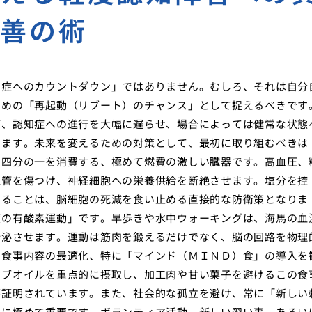
改善の術
知症へのカウントダウン」ではありません。むしろ、それは自分
ための「再起動（リブート）のチャンス」として捉えるべきです
が、認知症への進行を大幅に遅らせ、場合によっては健常な状態
います。未来を変えるための対策として、最初に取り組むべきは
の四分の一を消費する、極めて燃費の激しい臓器です。高血圧、
血管を傷つけ、神経細胞への栄養供給を断絶させます。塩分を控
することは、脳細胞の死滅を食い止める直接的な防衛策となりま
度の有酸素運動」です。早歩きや水中ウォーキングは、海馬の血
分泌させます。運動は筋肉を鍛えるだけでなく、脳の回路を物理
、食事内容の最適化、特に「マインド（ＭＩＮＤ）食」の導入を
ーブオイルを重点的に摂取し、加工肉や甘い菓子を避けるこの食
が証明されています。また、社会的な孤立を避け、常に「新しい
めに極めて重要です。ボランティア活動、新しい習い事、あるい