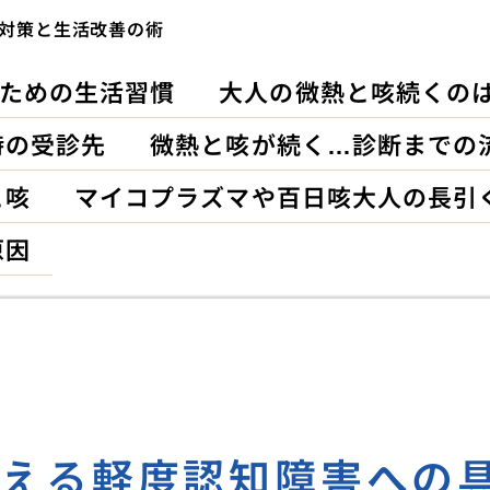
対策と生活改善の術
ための生活習慣
大人の微熱と咳続くの
時の受診先
微熱と咳が続く…診断までの
と咳
マイコプラズマや百日咳大人の長引
原因
変える軽度認知障害への