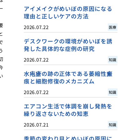
アイメイクがめいぼの原因になる
ー
理由と正しいケアの方法
要
2026.07.22
医療
と
デスクワークの環境がめいぼを誘
で
発した具体的な症例の研究
う
切
2026.07.22
知識
今
水疱瘡の跡の正体である萎縮性瘢
い
痕と細胞修復のメカニズム
2026.07.22
知識
エアコン生活で体調を崩し発熱を
繰り返さないための知恵
2026.07.21
知識
季節の変わり目とめいぼの原因に