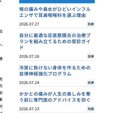
喉の痛みや鼻水がひどいインフル
エンザで耳鼻咽喉科を選ぶ理由
2026.07.27
医療
自
自分に最適な足底筋膜炎の治療プ
。
ランを組み立てるための受診ガイ
へ
ド
2026.07.26
医療
糖
冷房に負けない身体を作るための
自律神経強化プログラム
流
2026.07.24
医療
的
勧
かかとの痛みが人生の楽しみを奪
う前に専門医のアドバイスを仰ぐ
事
刺
2026.07.23
知識
は