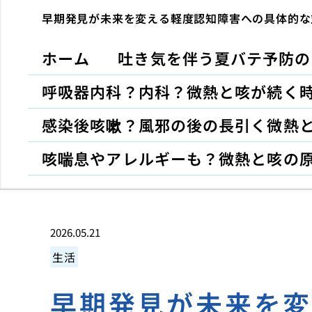
早期発見が未来を変える軽度認知障害への具体的な
ホーム
吐き気を伴う夏バテ予防の
呼吸器内科？内科？微熱と咳が続く
感染後咳嗽？風邪の後の長引く微熱
咳喘息やアレルギーも？微熱と咳の
2026.05.21
生活
早期発見が未来を