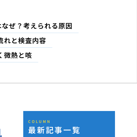
はなぜ？考えられる原因
流れと検査内容
く微熱と咳
COLUMN
最新記事一覧
具