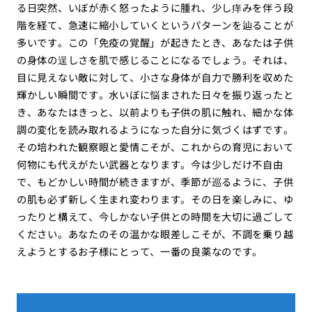
る日突然、いぼが赤く怒ったように腫れ、少し痒みを伴う段
階を経て、急速に縮小していくというパターンを辿ることが
多いです。この「免疫の覚醒」が起きたとき、あなたは子供
の身体の逞しさを肌で感じることになるでしょう。それは、
目に見えない敵に対して、小さな身体が自力で勝利を収めた
輝かしい瞬間です。水いぼに悩まされた日々を振り返ったと
き、あなたはきっと、以前よりも子供の肌に触れ、細かな体
調の変化を読み取れるようになった自分に気づくはずです。
その培われた観察眼と愛情こそが、これからの育児において
何物にも代えがたい武器となります。今は少しだけ不自由
で、もどかしい時間が続きますが、季節が巡るように、子供
の肌も必ず新しく生まれ変わります。その日を楽しみに、ゆ
ったりと構えて、今しかない子供との時間を大切に過ごして
ください。あなたのその温かな眼差しこそが、不調を乗り越
えようとするお子様にとって、一番の良薬なのです。