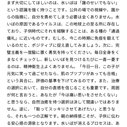
まず大切にしてほしいのは、水いぼは「誰のせいでもない」
という認識を強く持つことです。公共の場での視線や、園か
らの指摘に、自分を責めてしまう必要は全くありません。水
いぼの原因であるウイルスは、この地球上の至る所に存在し
ており、子供時代にそれを経験することは、ある種の「通過
儀礼」に近いものです。むしろ、今この時期に免疫を鍛えて
いるのだと、ポジティブに捉え直してみましょう。次に、完
璧主義を一度脇に置く勇気を持ってください。毎日全身をく
まなくチェックし、新しいいぼを見つけるたびに一喜一憂す
るのは、精神衛生上よくありません。「今日一日、この子が
元気に笑って過ごせたなら、肌のブツブツがあっても合格」
という具合に、評価の基準を下げてみるのです。また、治療
の選択において、自分の直感を信じることも重要です。周囲
が何と言おうと、あなたが「今は痛い思いをさせたくない」
と思うなら、自然治癒を待つ選択は決して間違いではありま
せん。逆に、「取ってスッキリさせてあげたい」と思うな
ら、それも一つの正解です。親の納得感こそが、子供に伝わ
る安心感の源泉となります。水いぼが消えるプロセスは、あ