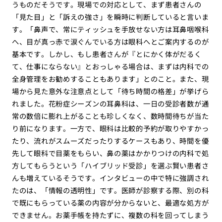
うものだそうです。現場での対応として、まず患者さんの
「見た目」と「訴えの強さ」を瞬時に判断していると言いま
す。「鼻声で、常にティッシュを手放せない方は耳鼻咽喉科
へ、目が真っ赤で涙ぐんでいる方は眼科へとご案内するのが
基本です。しかし、もし患者さんが『とにかく体がだるく
て、仕事にならない』とおっしゃる場合は、まずは内科での
全身管理をお勧めすることもあります」とのこと。また、現
場から見た意外な注意点として「待ち時間の格差」が挙げら
れました。花粉症シーズンの耳鼻科は、一日の受診者数が通
常の数倍に膨れ上がることも珍しくなく、数時間待ちが当た
り前になります。一方で、眼科は比較的予約が取りやすかっ
たり、流れがスムーズだったりするケースもあり、時間を優
先して眼科で目薬をもらい、鼻の薬はかかりつけの内科で処
方してもらうという「ハイブリッド受診」を選ぶ賢い患者さ
んも増えているそうです。インタビューの中で特に強調され
たのは、「情報の透明性」です。医師が診察する際、別の科
で既にもらっている薬の内容が分からないと、最適な処方が
できません。お薬手帳を持たずに、複数の科を回ってしまう