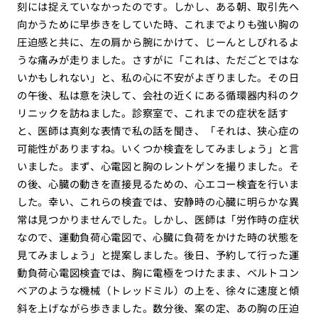
刻には捉えていなかったのです。しかし、ある朝、取引先へ
向かうために早歩きをしていた時、これまでよりも強い胸の
圧迫感と共に、左の肩から腕にかけて、じーんとしびれるよ
うな痛みが走りました。さすがに「これは、ただごとではな
いかもしれない」と、私の心に不安がよぎりました。その日
の午後、私は意を決して、会社の近くにある循環器内科のク
リニックを訪ねました。診察室で、これまでの症状を話す
と、医師は真剣な表情で私の話を聞き、「それは、狭心症の
可能性がありますね。いくつか検査をしてみましょう」と言
いました。まず、心電図と胸のレントゲンを撮りました。そ
の後、心臓の動きを直接見るための、心エコー検査を行いま
した。幸い、これらの検査では、安静時の心臓に明らかな異
常は見つかりませんでした。しかし、医師は「労作時の症状
なので、運動負荷心電図で、心臓に負荷をかけた時の状態を
見てみましょう」と提案しました。後日、予約して行った運
動負荷心電図検査では、胸に電極をつけたまま、ベルトコン
ベアのような機械（トレッドミル）の上を、徐々に速度と傾
斜を上げながら歩きました。数分後、案の定、あの胸の圧迫