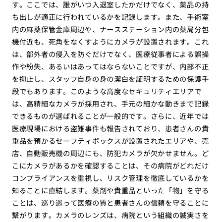
す。ここでは、誰がいつ入退室したかだけでなく、薬品の持
ち出しが適正に行われているかを記録します。また、手術室
内の麻薬保管金庫周辺や、ナースステーション内の薬局分包
機付近も、死角をなくすようにカメラが設置されます。これ
は、部外者の侵入を防ぐだけでなく、医療従事者による誤操
作や紛失、あるいはあってはならないことですが、内部不正
を抑止し、スタッフ自身の身の潔白を証明するための保護手
段でもあります。このような高度なセキュリティエリアで
は、高精細なカメラが採用され、手元の細かな動きまで記録
できるものが選ばれることが一般的です。さらに、近年では
医療現場における盗難事件も報告されており、患者さんの貴
重品を預かるセーフティボックスが設置されたエリアや、売
店、自動販売機の周辺にも、防犯カメラが欠かせません。ど
こにカメラがあるかを確認することは、その病院がどれだけ
コンプライアンスを重視し、リスク管理を徹底しているかを
知ることに直結します。薬剤や貴重品といった「物」を守る
ことは、巡り巡って医療の質と患者さんの信頼を守ることに
繋がります。カメラのレンズは、病院という組織の誠実さを