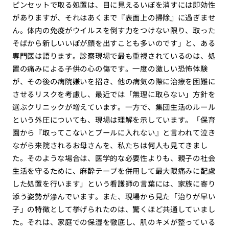
ピンセットで取る処置は、目に見えるいぼを消すには即効性
がありますが、それはあくまで『表面上の掃除』に過ぎませ
ん。体内の免疫がウイルスを倒す力をつけない限り、取った
そばから新しいいぼが顔を出すことも多いのです」と、ある
専門医は語ります。診察現場で最も重視されているのは、処
置の痛みによる子供の心の傷です。一度の激しい恐怖体験
が、その後の病院嫌いを招き、他の病気の際に治療を困難に
させるリスクを考慮し、最近では「無理に取らない」方針を
選ぶクリニックが増えています。一方で、集団生活のルール
という外圧についても、現場は理解を示しています。「保育
園から『取ってこないとプールに入れない』と言われて泣き
ながら来院されるお母さんを、私たちは何人も見てきまし
た。そのような場合は、医学的な必要性よりも、親子の社会
生活を守るために、麻酔テープを併用して最大限痛みに配慮
した処置を行います」という看護師の言葉には、家族に寄り
添う姿勢が滲んでいます。また、現場から見た「治りが早い
子」の特徴として挙げられたのは、驚くほど共通していまし
た。それは、家庭での保湿を徹底し、肌のキメが整っている