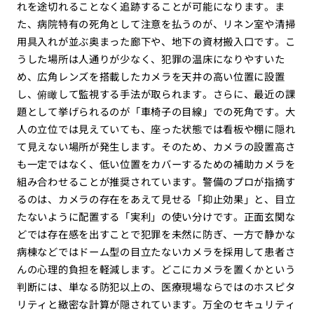
れを途切れることなく追跡することが可能になります。ま
た、病院特有の死角として注意を払うのが、リネン室や清掃
用具入れが並ぶ奥まった廊下や、地下の資材搬入口です。こ
うした場所は人通りが少なく、犯罪の温床になりやすいた
め、広角レンズを搭載したカメラを天井の高い位置に設置
し、俯瞰して監視する手法が取られます。さらに、最近の課
題として挙げられるのが「車椅子の目線」での死角です。大
人の立位では見えていても、座った状態では看板や棚に隠れ
て見えない場所が発生します。そのため、カメラの設置高さ
も一定ではなく、低い位置をカバーするための補助カメラを
組み合わせることが推奨されています。警備のプロが指摘す
るのは、カメラの存在をあえて見せる「抑止効果」と、目立
たないように配置する「実利」の使い分けです。正面玄関な
どでは存在感を出すことで犯罪を未然に防ぎ、一方で静かな
病棟などではドーム型の目立たないカメラを採用して患者さ
んの心理的負担を軽減します。どこにカメラを置くかという
判断には、単なる防犯以上の、医療現場ならではのホスピタ
リティと緻密な計算が隠されています。万全のセキュリティ