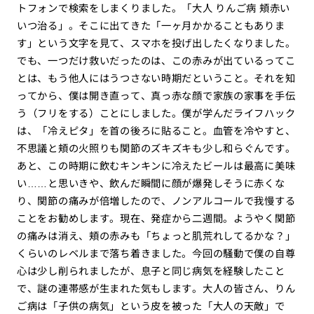
トフォンで検索をしまくりました。「大人 りんご病 頬赤い
いつ治る」。そこに出てきた「一ヶ月かかることもありま
す」という文字を見て、スマホを投げ出したくなりました。
でも、一つだけ救いだったのは、この赤みが出ているってこ
とは、もう他人にはうつさない時期だということ。それを知
ってから、僕は開き直って、真っ赤な顔で家族の家事を手伝
う（フリをする）ことにしました。僕が学んだライフハック
は、「冷えピタ」を首の後ろに貼ること。血管を冷やすと、
不思議と頬の火照りも関節のズキズキも少し和らぐんです。
あと、この時期に飲むキンキンに冷えたビールは最高に美味
い……と思いきや、飲んだ瞬間に顔が爆発しそうに赤くな
り、関節の痛みが倍増したので、ノンアルコールで我慢する
ことをお勧めします。現在、発症から二週間。ようやく関節
の痛みは消え、頬の赤みも「ちょっと肌荒れしてるかな？」
くらいのレベルまで落ち着きました。今回の騒動で僕の自尊
心は少し削られましたが、息子と同じ病気を経験したこと
で、謎の連帯感が生まれた気もします。大人の皆さん、りん
ご病は「子供の病気」という皮を被った「大人の天敵」で