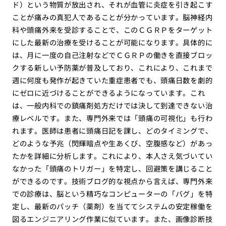
ド）という物質が放出され、それが血管に炎症を引き起こす
ことが痛みの真犯人であることが分かっています。脳神経内
科や頭痛外来を受診することで、このＣＧＲＰをターゲット
にした最新の治療を受けることが可能になります。具体的に
は、月に一度の自己注射などでＣＧＲＰの働きを直接ブロッ
クする新しい予防薬が普及しており、これにより、これまで
週に何度も発作が起きていた重症患者でも、頭痛日数を劇的
にゼロに近づけることができるようになっています。これ
は、一般内科での鎮痛剤処方だけでは決して到達できない治
療レベルです。また、専門外来では「頭痛の可視化」も行わ
れます。医師は患者に頭痛日記を課し、どのタイミングで、
どのような予兆（閃輝暗点や生あくび、空腹感など）があっ
たかを詳細に分析します。これにより、本人さえ気づいてい
なかった「頭痛のトリガー」を特定し、回避策を講じること
ができるのです。技術ブログ的な視点から言えば、専門外来
での診療は、脳という精巧なコンピューターの「バグ」を特
定し、最新のパッチ（薬剤）を当ててシステムの安定稼働を
図るエンジニアリング作業に似ています。また、画像診断技