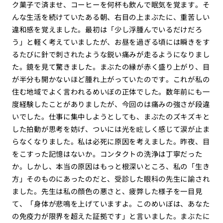
ク菓子で済ませ、コーヒーを何杯も飲んで眠気を覚ます。そ
んな生活を続けていたある朝、右目の上まぶたに、重苦しい
違和感を覚えました。最初は「少し浮腫んでいるだけだろ
う」と軽く考えていましたが、お昼を過ぎる頃には瞬きをす
るたびに針で刺されたような鋭い痛みが走るようになりまし
た。鏡を見て驚きました。まぶたの縁が赤く盛り上がり、目
が半分も開かないほど腫れ上がっていたのです。これが私の
住む地域でよく言われるめいぼの正体でした。数年前にも一
度経験したことがありましたが、今回のは痛みの強さが段違
いでした。仕事に集中しようとしても、まぶたのズキズキと
した拍動が思考を妨げ、ついには光を眩しく感じて涙が止ま
らなくなりました。私は必死に原因を考えました。昨夜、目
をこすった記憶はないか。コンタクトの洗浄は丁寧だった
か。しかし、本当の原因はもっと根深いところ、私の「生き
方」そのものにあったのだと、受診した眼科の先生に諭され
ました。先生は私の顔色の悪さと、疲弊した様子を一目見
て、「身体が悲鳴を上げていますよ。このめいぼは、あなた
の免疫力が限界を超えた証拠です」と言いました。まぶたに