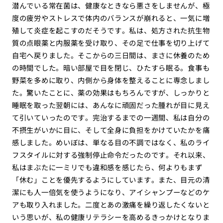
潜んでいる常在菌は、健康なときなら悪さをしませんが、極
度の疲労やストレスで体内のバランスが崩れると、一気に増
殖して炎症を起こすのだそうです。私は、処方された抗生物
質の点眼薬と内服薬を受け取り、その足で仕事を切り上げて
自宅へ戻りました。そこからの三日間は、まさに休養のため
の時間でした。暗い部屋で目を閉じ、ひたすら眠る。食事も
野菜を多めに取り、内側から身体を整えることに専念しまし
た。驚いたことに、薬の効果はもちろんですが、しっかりと
睡眠を取った翌朝には、あんなに頑固だった腫れが目に見え
て引いていったのです。完治するまでの一週間、私は自分の
不摂生がいかに目に、そして全身に負担をかけていたかを痛
感しました。めいぼは、単なる目の不調ではなく、私のライ
フスタイルに対する強制停止命令だったのです。それ以来、
私はまぶたに一ミリでも違和感を感じたら、何よりもまず
「休む」ことを優先するようにしています。また、目元の清
潔にも人一倍気を使うようになり、アイシャンプーなどのケ
アも取り入れました。二度とあの激痛を繰り返したくないと
いう思いが、私の健康リテラシーを高めるきっかけとなりま